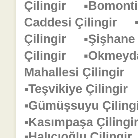
Çilingir
▪Bomonti
Caddesi Çilingir
Çilingir
▪Şişhane
Çilingir
▪Okmeyd
Mahallesi Çilingir
▪Teşvikiye Çilingi
▪Gümüşsuyu Çilin
▪Kasımpaşa Çilin
▪Halıcıoğlu Çiling