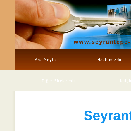
www.seyrantepe-
Ana Sayfa
Hakkımızda
Diğer Sitelerimiz
İletiş
Seyran