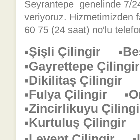
Seyrantepe
genelinde 7/24 
veriyoruz. Hizmetimizden 
60 75 (24 saat) no'lu telefo
▪Şişli Çilingir
▪Be
▪Gayrettepe Çilin
▪Dikilitaş Çilingir
▪Fulya Çilingir
▪O
▪Zincirlikuyu Çili
▪Kurtuluş Çilingi
▪Levent Çilingir
▪