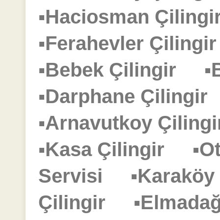
▪Haciosman Çilin
▪Ferahevler Çiling
▪Bebek Çilingir
▪
▪Darphane Çilingi
▪Arnavutkoy Çilin
▪Kasa Çilingir
▪O
Servisi
▪Karaköy
Çilingir
▪Elmadağ