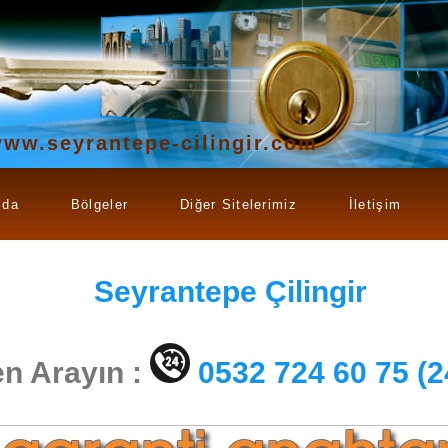
ww.seyrantepe-cilingir.com
zda
Bölgeler
Diğer Sitelerimiz
İletişim
Seyrantepe
Çilingir
n Arayın :
0532 724 60 75 (2