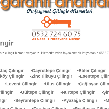
ingir
iz çilingir hizmeti veriyoruz. Hizmetimizden faydalanmak istiyorsanız 0532 72
ktaş Çilingir
▪Gayrettepe Çilingir
▪Etiler Çiling
aköy Çilingir
▪Zincirlikuyu Çilingir
▪Esentepe Çi
ir
▪Levent Çilingir
▪Ulus Çilingir
▪Çağlayan Çil
Çilingir
▪Gültepe Çilingir
▪Nurtepe Çilingir
▪Şi
lingir
▪Seyrantepe Çilingir
▪Ayazağa Çilingir
▪M
stinye Çilingir
▪Tarabya Çilingir
▪Resitpasa Çili