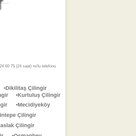
4 60 75 (24 saat) no'lu telefonu
ir
▪Dikilitaş Çilingir
lingir
▪Kurtuluş Çilingir
ingir
▪Mecidiyeköy
rintepe Çilingir
aslak Çilingir
ngir
▪Osmanbey