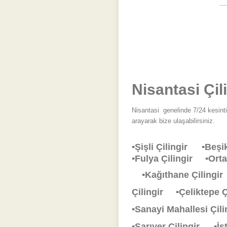
Nisantasi Çil
Nisantasi
genelinde 7/24 kesintis
arayarak bize ulaşabilirsiniz.
▪Şişli Çilingir
▪Beşi
▪Fulya Çilingir
▪Ort
▪Kağıthane Çiling
Çilingir
▪Çeliktepe 
▪Sanayi Mahallesi Çi
▪Sarıyer Çilingir
▪İ