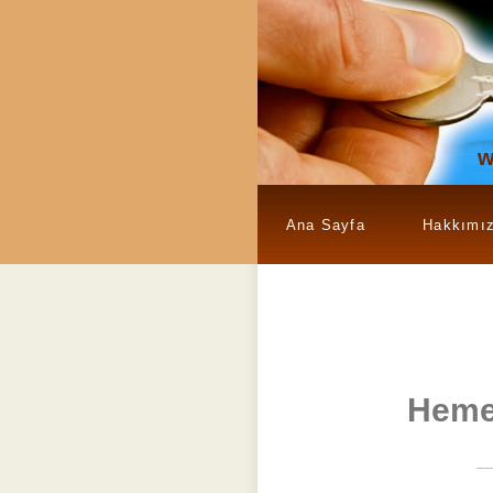
w
Ana Sayfa
Hakkımı
Heme